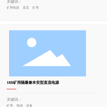
关键词：
矿用电源
直流
矿用
18B矿用隔爆兼本安型直流电源
关键词：
矿用
电池
设备