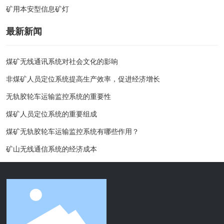
矿用本安型信息矿灯
最新新闻
煤矿无线通讯系统对社会文化的影响
非煤矿人员定位系统提高生产效率，促进经济增长
无轨胶轮车运输监控系统的重要性
煤矿人员定位系统的重要组成
煤矿无轨胶轮车运输监控系统有哪些作用？
矿山无线通信系统的经济成本