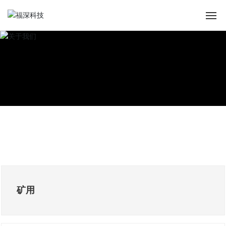
网站首页
系统中心
产品中心
解决方案
新闻资讯
关于我们
矿用
联系福深